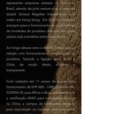
representar empresas estatais da China no
Brasil, através de joint venture com a empresa
estatal chinesa Regaltex International, com
matriz em Hong Kong. Em 2023 os contratos
avançam para o fornecimento de nove milhões
de toneladas de produtos diversos, tais quais
açúcar, soja e proteína animal para China.
Ao longo desses anos a AIGHIS fortaleceu sua
relação com fornecedores e compradores de
produtos, fazendo a ligação entre Brasil e
China de modo direto, eficiente e
transparente.
Com cadastro em 11 usinas de açúcar para
fornecimento de VHP
600 - 1200
, ICUMSA 150,
ICUMSA 45, para África e Ásia, juntamente com
a certificação GMO para importação de soja
na China, a compra de fertilizantes chineses
para importação ao mercado brasileiro, entre