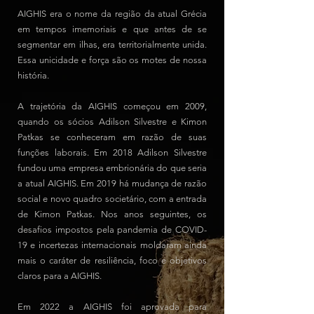
AIGHIS era o nome da região da atual Grécia
em tempos imemoriais e que antes de se
segmentar em ilhas, era territorialmente unida.
Essa unicidade e força são os motes de nossa
história.
A trajetória da AIGHIS começou em 2009,
quando os sócios Adilson Silvestre e Kimon
Patkas se conheceram em razão de suas
funções laborais. Em 2018 Adilson Silvestre
fundou uma empresa embrionária do que seria
a atual AIGHIS. Em 2019 há mudança de razão
social e novo quadro societário, com a entrada
de Kimon Patkas. Nos anos seguintes, os
desafios impostos pela pandemia de COVID-
19 e incertezas internacionais moldaram ainda
mais o caráter de resiliência, foco e objetivos
claros para a AIGHIS.
Em 2022 a AIGHIS foi aprovada para