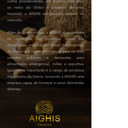
outras possibilidades em diversos mercados
ao redor do Globo e produtos distintos,
inserindo a AIGHIS em posição atuante no
mercado.
Além de commodities, a AIGHIS atua também
na confecção de produtos como kits
alimentares, incluindo produtos desidratados,
de forma que sejam alternativas para os mais
variados públicos e demandas para
alimentação emergencial, militar e esportiva.
Igualmente importante é o varejo de produtos
importados da Grécia, tornando a AIGHIS uma
empresa capaz de fornecer e sanar demandas
distintas.